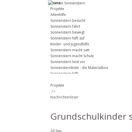
Home
Projekte
Altenhilfe
Sonnenstern besucht
Sonnenstern fährt
Sonnenstern bewegt
Sonnenstern hilft auf
Kinder- und Jugendhilfe
Sonnenstern macht satt
Sonnenstern macht Schule
Sonnenstern liest vor
Sonnensternkiste - die Materialbox
Sonnenstern hilft
Über uns
Über uns
Projekte
Publikationen
>>
Helfen
Nachrichtenleser
Spenden
Dauerhaft spenden
Grundschulkinder 
Benefiz, Anlassspenden, Veranstaltungen
Kontakt
26
Sep