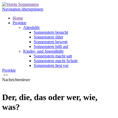
Navigation überspringen
Home
Projekte
Altenhilfe
Sonnenstern besucht
Sonnenstern fährt
Sonnenstern bewegt
Sonnenstern hilft auf
Kinder- und Jugendhilfe
Sonnenstern macht satt
Sonnenstern macht Schule
Sonnenstern liest vor
Projekte
Sonnensternkiste - die Materialbox
>>
Sonnenstern hilft
Nachrichtenleser
Über uns
Über uns
Publikationen
Helfen
Der, die, das oder wer, wie,
Spenden
Dauerhaft spenden
was?
Benefiz, Anlassspenden, Veranstaltungen
Kontakt