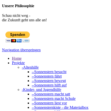
Unsere Philosophie
Schau nicht weg -
die Zukunft geht uns alle an!
Navigation überspringen
Home
Projekte
-
Altenhilfe
--
Sonnenstern besucht
--
Sonnenstern fährt
--
Sonnenstern bewegt
--
Sonnenstern hilft auf
-
Kinder- und Jugendhilfe
--
Sonnenstern macht satt
--
Sonnenstern macht Schule
--
Sonnenstern liest vor
--
Sonnensternkiste - die Materialbox